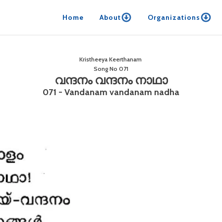
Home
About
Organizations
Kristheeya Keerthanam
Song No
071
വന്ദനം വന്ദനം നാഥാ
071 - Vandanam vandanam nadha