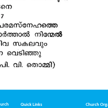
urch
Quick Links
Church Org