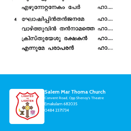
Salem Mar Thoma Church
Convent Road, Opp Shenoy's Theatre
Ernakulam 682035
0484 2371734