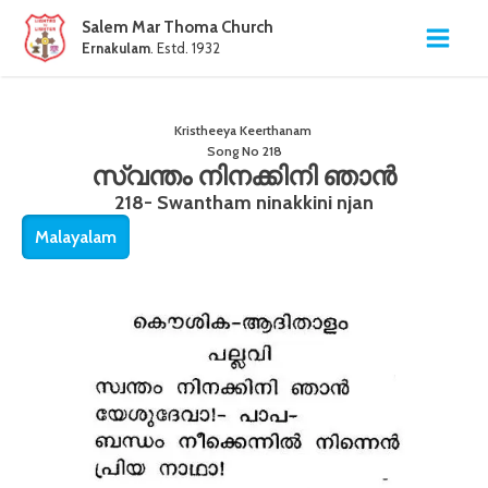
Salem Mar Thoma Church
Ernakulam
. Estd. 1932
Kristheeya Keerthanam
Song No
218
സ്വന്തം നിനക്കിനി ഞാൻ
218- Swantham ninakkini njan
Malayalam