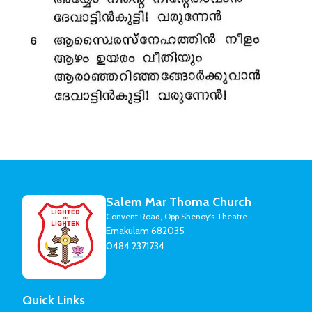
Salem Mar Thoma Church
Convent Road, Opp Shenoy's Theatre
Ernakulam 682035
0484 2371734
Quick Links