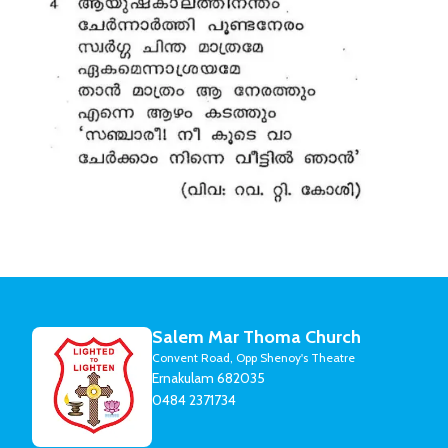
Salem Mar Thoma Church
Convent Road, Opp Shenoy's Theatre
Ernakulam 682035
0484 2371734