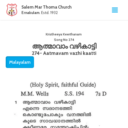
Salem Mar Thoma Church
Ernakulam
. Estd. 1932
Kristheeya Keerthanam
Song No
274
ആത്മാവാം വഴികാട്ടി
274- Aatmavam vazhi kaatti
Malayalam