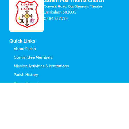
Salem Mar Thoma Church
Convent Road, Opp Shenoy's Theatre
Ernakulam 682035
0484 2371734
Quick Links
About Parish
Committee Members
Mission Activities & Institutions
Parish History
Vicars Served
Church Organizations
Sunday School
Yuvajana Sakhyam
Sevika Sangam
Church Choir
Edavaka Mission
Senior Citizens