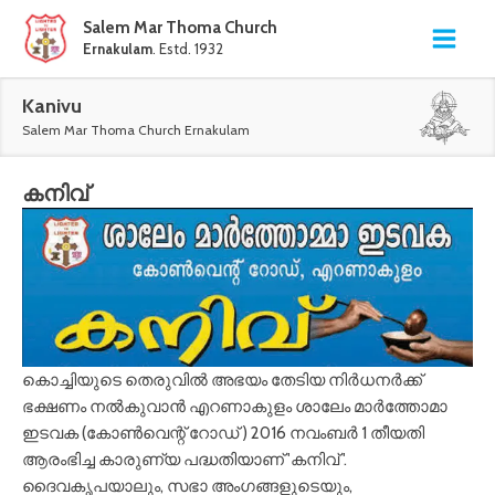
Salem Mar Thoma Church
Ernakulam
. Estd. 1932
Kanivu
Salem Mar Thoma Church Ernakulam
കനിവ്
കൊച്ചിയുടെ തെരുവിൽ അഭയം തേടിയ നിർധനർക്ക്
ഭക്ഷണം നൽകുവാൻ എറണാകുളം ശാലേം മാർത്തോമാ
ഇടവക (കോൺവെന്റ് റോഡ് ) 2016 നവംബർ 1 തീയതി
ആരംഭിച്ച കാരുണ്യ പദ്ധതിയാണ് 'കനിവ് '.
ദൈവകൃപയാലും, സഭാ അംഗങ്ങളുടെയും,