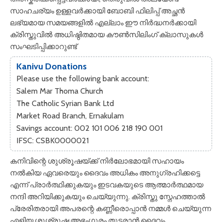
സാഹചര്യം ഉള്ളവർക്കായി ബോബി ഫിലിപ്പ് അച്ഛൻ
ലഭ്യമായ സമയങ്ങളിൽ എല്ലാം ഈ നിർദ്ധനർക്കായി
ക്രിസ്തുവിൽ അധിഷ്ഠിതമായ കൗൺസിലിംഗ് ക്ലാസുകൾ
സംഘടിപ്പിക്കാറുണ്ട്
Kanivu Donations
Please use the following bank account:
Salem Mar Thoma Church
The Catholic Syrian Bank Ltd
Market Road Branch, Ernakulam
Savings account: 002 101 006 218 190 001
IFSC: CSBK0000021
കനിവിന്റെ ശുശ്രൂഷയ്ക്ക് നിർലോഭമായി സഹായം
നൽകിയ ഏവരെയും ദൈവം അധികം അനുഗ്രഹിക്കട്ടെ
എന്ന് പ്രാർത്ഥിക്കുകയും ഇടവകയുടെ ആത്മാർത്ഥമായ
നന്ദി അറിയിക്കുകയും ചെയ്യുന്നു. ക്രിസ്തു സ്നേഹത്താൽ
പ്രേരിതരായി അപരന്റെ കണ്ണീരൊപ്പാൻ നമ്മൾ ചെയ്യുന്ന
എളിയ ശുശ്രൂഷ അഭംഗുരം തുടരാൻ ദൈവം