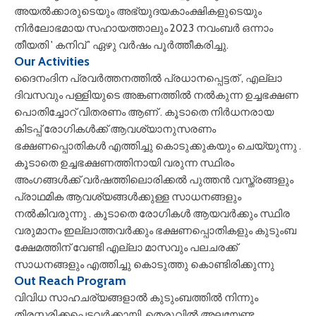
അയൽക്കാരുടെയും അഭ്യുദയകാംക്ഷികളുടെയും
നിർലോഭമായ സഹായത്താലും 2023 നവംബർ ഒന്നാം
തീയതി ' കനിവ് ' ഏഴു വർഷം പൂർത്തീകരിച്ചു.
Our Activities
ദൈനംദിന പ്രവർത്തനത്തിൽ പ്രധാനപ്പെട്ടത് , എല്ലാ
ദിവസവും പള്ളിയുടെ അങ്കണത്തിൽ നൽകുന്ന ഉച്ചഭക്ഷണ
പൊതിച്ചോറ് വിതരണം ആണ് . കൂടാതെ നിർധനരായ
കിടപ്പ് രോഗികൾക്ക് ആവശ്യാനുസരണം
ഭക്ഷണപ്പൊതികൾ എത്തിച്ചു കൊടുക്കുകയും ചെയ്യുന്നു .
കൂടാതെ ഉച്ചഭക്ഷണത്തിനായി വരുന്ന സ്ഥിരം
അംഗങ്ങൾക്ക് വർഷത്തിലൊരിക്കൽ പുത്തൻ വസ്ത്രങ്ങളും
പ്രാഥമിക ആവശ്യങ്ങൾക്കുള്ള സാധനങ്ങളും
നൽകിവരുന്നു . കൂടാതെ രോഗികൾ ആയവർക്കും സ്ഥിര
വരുമാനം ഇല്ലാത്തവർക്കും ഭക്ഷണപ്പൊതികളും കുടുംബ
ക്ഷേമത്തിന് വേണ്ടി എല്ലാ മാസവും പലചരക്ക്
സാധനങ്ങളും എത്തിച്ചു കൊടുത്തു കൊണ്ടിരിക്കുന്നു
Out Reach Program
വിവിധ സാഹചര്യങ്ങളാൽ കുടുംബത്തിൽ നിന്നും
തിരസ്കരിക്കപ്പെട്ടവർക്കായി, തെരുവിൽ അലയേണ്ട